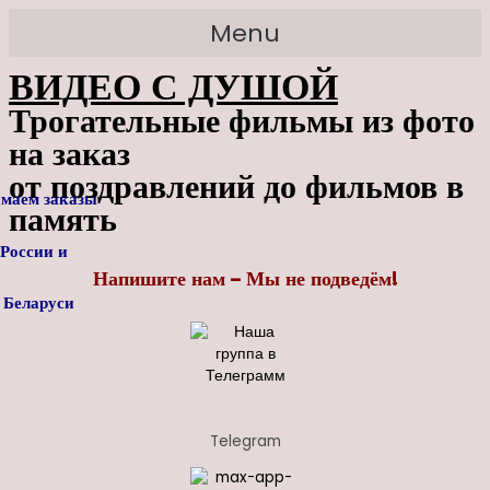
Перейти
Search
Menu
к
for:
содержимому
ВИДЕО С ДУШОЙ
Трогательные фильмы из фото
на заказ
от поздравлений до фильмов в
маем заказы
память
 России
и
Напишите нам – Мы не подведём!
ларуси
Telegram