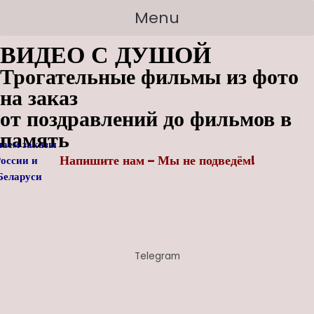
Перейти
Search
Menu
к
for:
ВИДЕО С ДУШОЙ
содержимому
Трогательные фильмы из фото
на заказ
от поздравлений до фильмов в
память
аем заказы
Напишите нам – Мы не подведём!
России
и
ларуси
Telegram