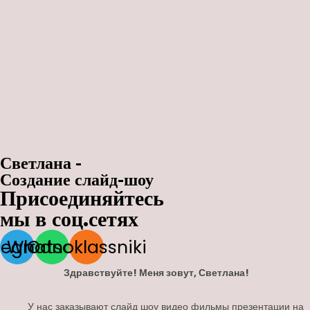
Светлана -
Создание слайд-шоу
Присоединяйтесь
мы в соц.сетях
legram
Whatsapp
Odnoklassniki
Здравствуйте! Меня зовут, Светлана!
У нас заказывают слайд шоу видео фильмы презентации на