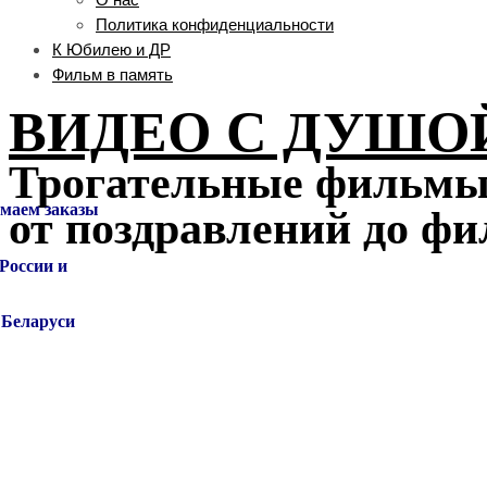
Политика конфиденциальности
К Юбилею и ДР
Фильм в память
ВИДЕО С ДУШО
Трогательные фильмы 
от поздравлений до ф
маем заказы
 России
и
ларуси