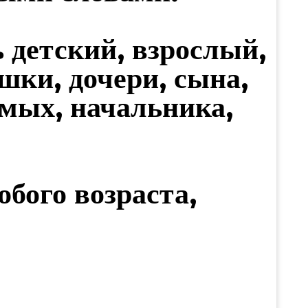
 детский, взрослый,
шки, дочери, сына,
имых, начальника,
бого возраста,