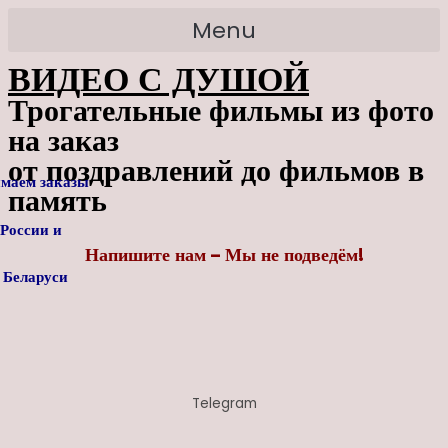
Перейти
Search
Menu
к
for:
содержимому
ВИДЕО С ДУШОЙ
Трогательные фильмы из фото
на заказ
от поздравлений до фильмов в
маем заказы
память
 России
и
Напишите нам – Мы не подведём!
ларуси
Telegram