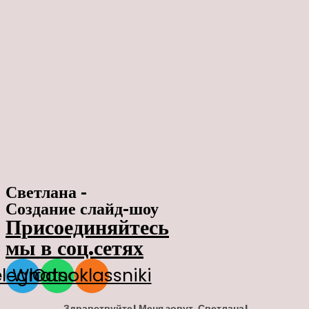
Светлана -
Создание слайд-шоу
Присоединяйтесь
мы в соц.сетях
elegram
Whatsapp
Odnoklassniki
Здравствуйте! Меня зовут, Светлана!