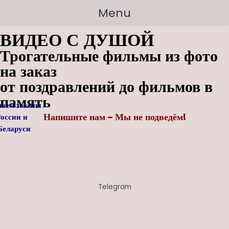
Перейти
Search
Menu
к
for:
ВИДЕО С ДУШОЙ
содержимому
Трогательные фильмы из фото
на заказ
от поздравлений до фильмов в
память
аем заказы
Напишите нам – Мы не подведём!
России
и
ларуси
Telegram