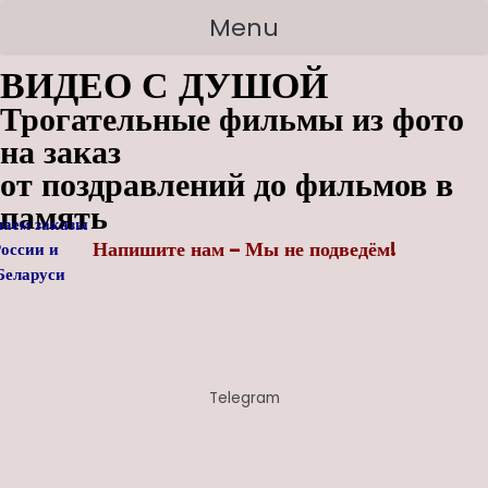
Перейти
Search
Menu
к
for:
ВИДЕО С ДУШОЙ
содержимому
Трогательные фильмы из фото
на заказ
от поздравлений до фильмов в
память
аем заказы
Напишите нам – Мы не подведём!
России
и
ларуси
Telegram