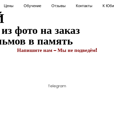
Search
Цены
Обучение
Отзывы
Контакты
К Юби
for:
Й
з фото на заказ
льмов в память
Напишите нам – Мы не подведём!
Telegram