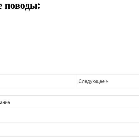
 поводы:
Следующее ⏵
щание