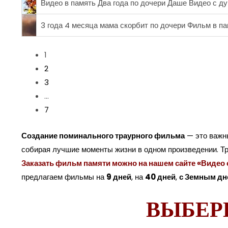
Видео в память Два года по дочери Даше Видео с ду
3 года 4 месяца мама скорбит по дочери Фильм в па
1
2
3
…
7
Создание поминального траурного фильма
— это важны
собирая лучшие моменты жизни в одном произведении. Тр
Заказать фильм памяти можно на нашем сайте «Видео
предлагаем фильмы на
9 дней
, на
40 дней
,
с Земным дн
ВЫБЕР