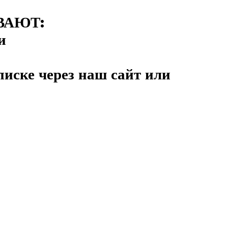
ВАЮТ:
и
писке через наш сайт или