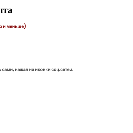
нта
о и меньше)
 сами, нажав на иконки соц.сетей
.