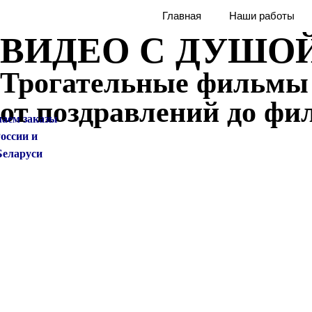
Перейти
Главная
Наши работы
к
ВИДЕО С ДУШО
содержимому
Трогательные фильмы и
от поздравлений до фи
аем заказы
России
и
ларуси