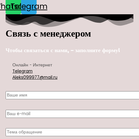
hatsapp
Telegram
Связь с менеджером
Чтобы связаться с нами, – заполните форму!
Онлайн - Интернет
Telegram
Аleks099977@mail.ru