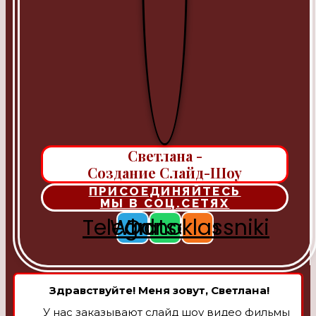
Светлана -
Создание Слайд-Шоу
ПРИСОЕДИНЯЙТЕСЬ
МЫ В СОЦ.СЕТЯХ
Telegram
Whatsapp
Odnoklassniki
Здравствуйте! Меня зовут, Светлана!
У нас заказывают слайд шоу видео фильмы