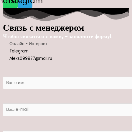
hatsapp
Telegram
Связь с менеджером
Чтобы связаться с нами, – заполните форму!
Онлайн - Интернет
Telegram
Аleks099977@mail.ru