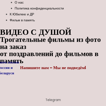
О нас
Политика конфиденциальности
К Юбилею и ДР
Фильм в память
ВИДЕО С ДУШОЙ
Трогательные фильмы из фото
на заказ
от поздравлений до фильмов в
память
аем заказы
Напишите нам – Мы не подведём!
России
и
ларуси
Telegram