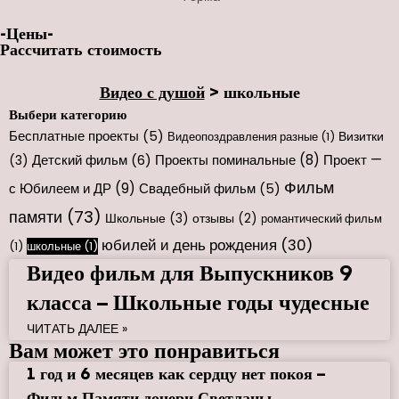
-Цены-
Рассчитать стоимость
Видео с душой
>
школьные
Выбери категорию
Бесплатные проекты
(5)
Визитки
Видеопоздравления разные
(1)
Проекты поминальные
(8)
Проект —
(3)
Детский фильм
(6)
Фильм
с Юбилеем и ДР
(9)
Свадебный фильм
(5)
памяти
(73)
Школьные
(3)
отзывы
(2)
романтический фильм
юбилей и день рождения
(30)
(1)
школьные
(1)
Видео фильм для Выпускников 9
класса – Школьные годы чудесные
ЧИТАТЬ ДАЛЕЕ »
Вам может это понравиться
1 год и 6 месяцев как сердцу нет покоя –
Фильм Памяти дочери Светланы