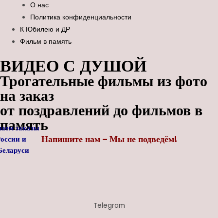
О нас
Политика конфиденциальности
К Юбилею и ДР
Фильм в память
ВИДЕО С ДУШОЙ
Трогательные фильмы из фото
на заказ
от поздравлений до фильмов в
память
аем заказы
Напишите нам – Мы не подведём!
России
и
ларуси
Telegram