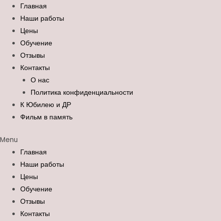
Перейти
Search
Главная
к
for:
Наши работы
содержимому
Цены
Обучение
Отзывы
Контакты
О нас
Политика конфиденциальности
К Юбилею и ДР
Фильм в память
Menu
Главная
Наши работы
Цены
Обучение
Отзывы
Контакты