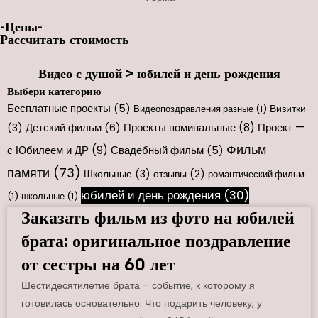
-Цены-
Рассчитать стоимость
Видео с душой
>
юбилей и день рождения
Выбери категорию
Бесплатные проекты
(5)
Визитки
Видеопоздравления разные
(1)
Проекты поминальные
(8)
Проект —
(3)
Детский фильм
(6)
Фильм
с Юбилеем и ДР
(9)
Свадебный фильм
(5)
памяти
(73)
Школьные
(3)
отзывы
(2)
романтический фильм
юбилей и день рождения
(30)
(1)
школьные
(1)
Заказать фильм из фото на юбилей
брата: оригинальное поздравление
от сестры на 60 лет
Шестидесятилетие брата – событие, к которому я
готовилась основательно. Что подарить человеку, у