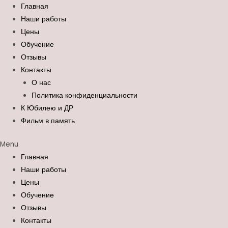
Перейти
Search
Главная
к
for:
Наши работы
содержимому
Цены
Обучение
Отзывы
Контакты
О нас
Политика конфиденциальности
К Юбилею и ДР
Фильм в память
Menu
Главная
Наши работы
Цены
Обучение
Отзывы
Контакты