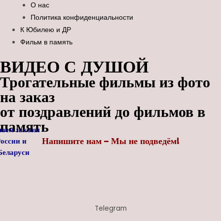
О нас
Политика конфиденциальности
К Юбилею и ДР
Фильм в память
ВИДЕО С ДУШОЙ
Трогательные фильмы из фото
на заказ
от поздравлений до фильмов в
память
аем заказы
Напишите нам – Мы не подведём!
России
и
ларуси
Telegram