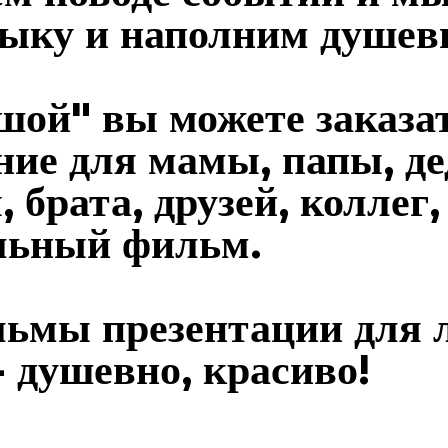
зыку и наполним душев
ушой" вы можете заказа
ние для мамы, папы, д
, брата, друзей, коллег
льный фильм.
ьмы презентации для л
- душевно, красиво!