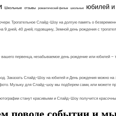
и
юбилей и
Школьные
отзывы
романтический фильм
школьные
чери. Трогательное Слайд-Шоу на долгую память о безвремен
 9 дней, 40 дней, годовщину, Земной день рождения с трогате
 вашего первенца, незабываемое день рождение или юбилей – 
д. Заказать Слайд-Шоу на юбилей и День рождения можно на э
 фото. Музыку для Слайд-шоу мы подберем сами, или можете п
фотографии станут красивыми и Слайд-Шоу получится красочн
ем поводе событии и м