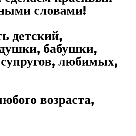
ными словами!
ть детский,
едушки, бабушки,
, супругов, любимых,
юбого возраста,